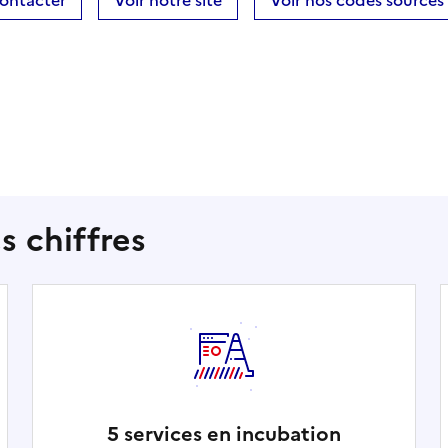
ontacter
Voir notre site
Voir nos codes sources
s chiffres
5 services en incubation