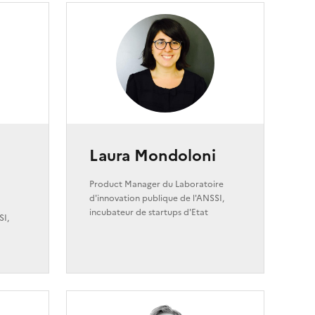
Laura Mondoloni
Product Manager du Laboratoire
d'innovation publique de l'ANSSI,
incubateur de startups d'Etat
SI,