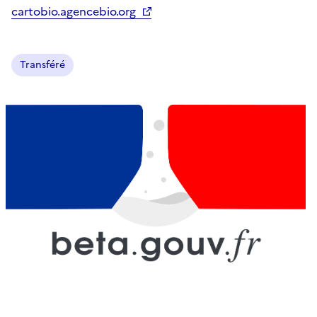
cartobio.agencebio.org
Transféré