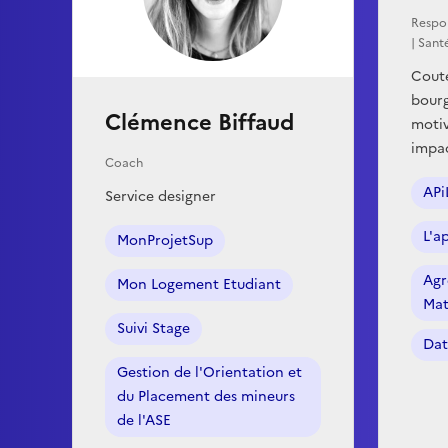
Respo
| Sant
Coute
bourg
Clémence Biffaud
motiv
impa
Coach
APi
Service designer
L'a
MonProjetSup
Agr
Mon Logement Etudiant
Mat
Suivi Stage
Da
Gestion de l'Orientation et
du Placement des mineurs
de l'ASE