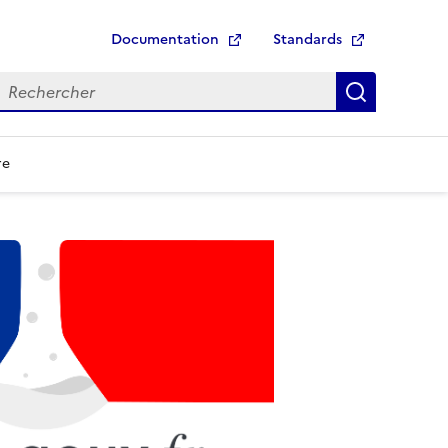
Documentation
Standards
echerche
Recherch
re