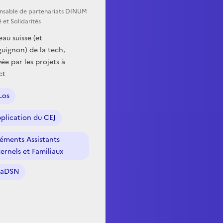
nsable de partenariats DINUM
é et Solidarités
au suisse (et
uignon) de la tech,
ée par les projets à
ct
Los
pplication du CEJ
éments Assistants
ernels et Familiaux
taDSN