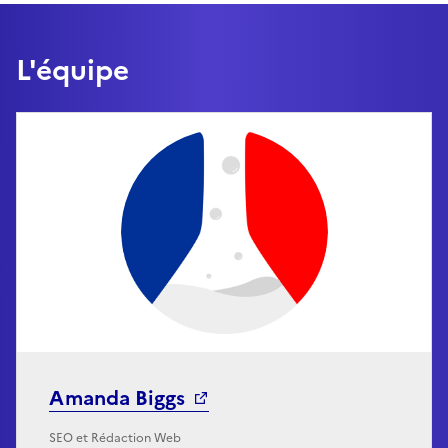
L'équipe
Amanda Biggs
SEO et Rédaction Web