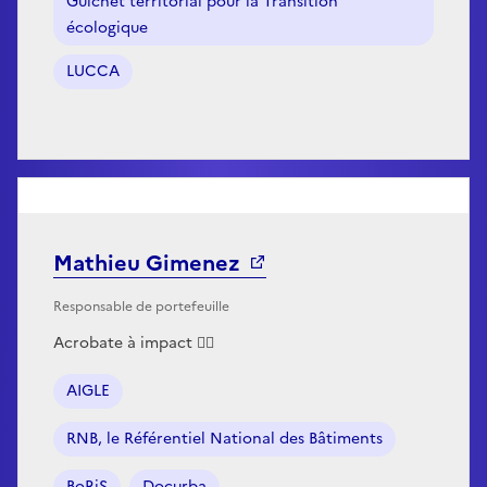
Guichet territorial pour la Transition
écologique
LUCCA
Mathieu Gimenez
Responsable de portefeuille
Acrobate à impact 🤸‍♂️
AIGLE
RNB, le Référentiel National des Bâtiments
BoRiS
Docurba