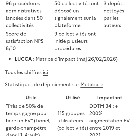
96 procédures
50 collectivités ont
3 dépôts
administratives
déposé un
nettoyés
lancées dans 50
signalement sur la
par les
collectivités
plateforme
auteurs
Score de
9 collectivités ont
satisfaction NPS
initié plusieurs
8/10
procédures
LUCCA :
Matrice d’impact (màj 26/02/2026)
Tous les chiffres
ici
Statistiques de déploiement sur
Metabase
Utile
Utilisé
Impactant
“Près de 50% de
DDTM 34 : +
temps gagné pour
115 groupes
200%
faire un PV” (Lionel,
utilisateurs
augmentation PV
garde-champêtre
(collectivités)
entre 2019 et
dans l’Hérault)
2021